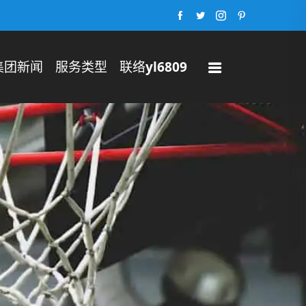
集团新闻
服务类型
联络
yl6809