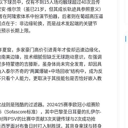
岁以下球员中，仅有不到15人场均触球超过40次且传
里安·维尔茨（虽已21岁，但其成长轨迹具参照意义）
者在阿隆索体系中扮演节拍器，后者则在葡超高压逼
同点在于：非边缘轮换，而是战术发起端的关键节
能预示长期上限。
4年夏窗，多家豪门高价引进青年才俊却迅速边缘化，
的南美边锋，技术细腻但缺乏无球跑动意识，在强调
观多特蒙德的吉滕斯，虽身体尚未完全发育，却因具
入泰尔齐奇的“两翼爆破+中场回收”结构中，成为反
不只看个人能力，更取决于其技能包是否恰好嵌入教
则是残酷的过滤器。2024/25赛季欧冠小组赛阶
（Sofascore标准），其中巴黎圣日耳曼的扎伊尔-
对阵PSV的比赛中贡献3次关键传球与2次成功抢
圣西罗面对布鲁日时打入制胜球，其背身拿球与转身