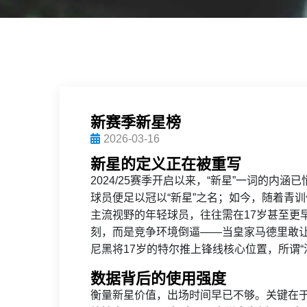
新赛季新星榜
2026-03-16
新星的定义正在被重写
2024/25赛季开启以来，“新星”一词的内
球员便足以冠以“新星”之名；如今，随着青
主流视野的年轻球员，往往需在17岁甚至更
刻，而是竞争环境倒逼——当皇家马德里敢让
尼黑将17岁的特尔推上锋线核心位置，所谓
数据背后的使用强度
衡量新星价值，出场时间早已不够。关键在于