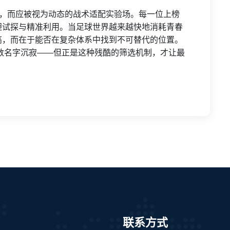
馆，而应被视为动态的战术适配实验场。每一位上榜
胆试探与精准利用。当足球世界越来越快地消耗青春
高，而在于能否在复杂体系中找到不可替代的位置。
半数名字沉寂——但正是这种残酷的筛选机制，才让最
联系方式