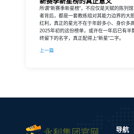
新赛季新星榜的真正意义
所谓“新赛季新星榜”，不应仅是天赋的陈列
者背后，都是一套教练组对其能力边界的大
红利，真正的星光不在于年龄多小、身价多
2025年初的这份榜单，或许在一年后已有
终留下的名字，真正配得上“新星”二字。
上一篇
导航