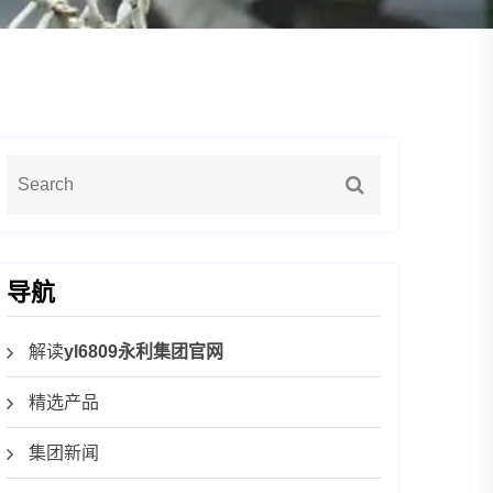
导航
解读
yl6809永利集团官网
精选产品
集团新闻