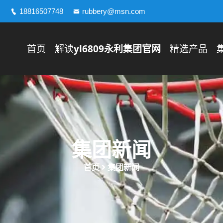
）
18816507748
rubbery@msn.com
首页
解读
yl6809永利集团官网
精选产品
集团新闻
首页
集团新闻