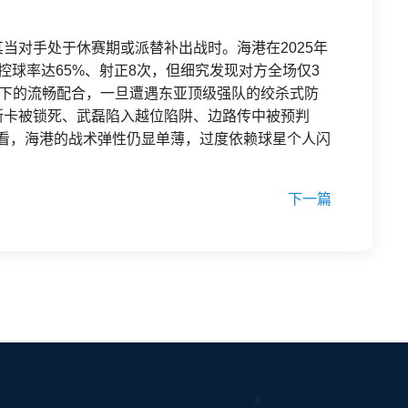
当对手处于休赛期或派替补出战时。海港在2025年
控球率达65%、射正8次，但细究发现对方全场仅3
”下的流畅配合，一旦遭遇东亚顶级强队的绞杀式防
斯卡被锁死、武磊陷入越位陷阱、边路传中被预判
看，海港的战术弹性仍显单薄，过度依赖球星个人闪
下一篇