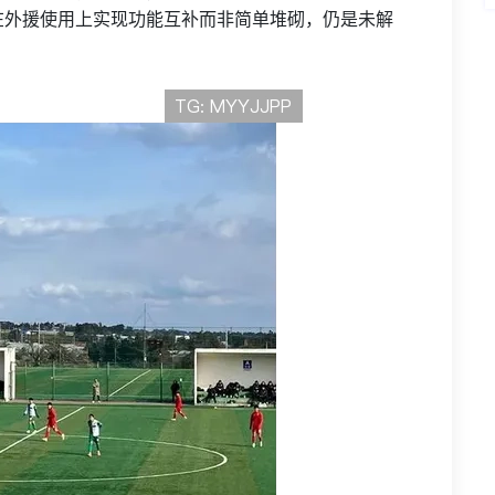
在外援使用上实现功能互补而非简单堆砌，仍是未解