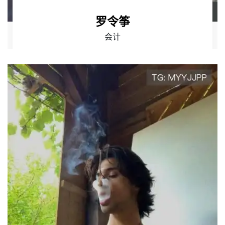
罗令筝
会计