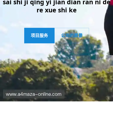
sai shi ji qing yi jian dian ran ni de
re xue shi ke
项目服务
公司的愿景