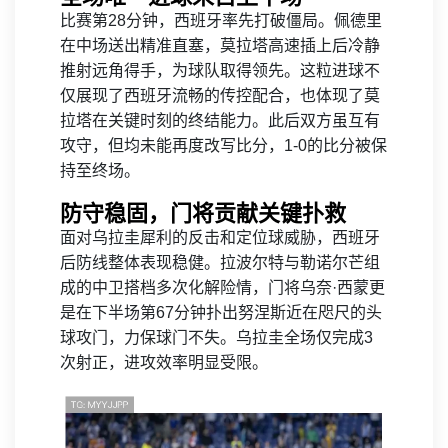
比赛第28分钟，西班牙率先打破僵局。佩德里
在中场送出精准直塞，莫拉塔高速插上后冷静
推射远角得手，为球队取得领先。这粒进球不
仅展现了西班牙流畅的传控配合，也体现了莫
拉塔在关键时刻的终结能力。此后双方虽互有
攻守，但均未能再度改写比分，1-0的比分被保
持至终场。
防守稳固，门将贡献关键扑救
面对乌拉圭犀利的反击和定位球威胁，西班牙
后防线整体表现稳健。拉波尔特与勒诺尔芒组
成的中卫搭档多次化解险情，门将乌奈·西蒙更
是在下半场第67分钟扑出努涅斯近在咫尺的头
球攻门，力保球门不失。乌拉圭全场仅完成3
次射正，进攻效率明显受限。