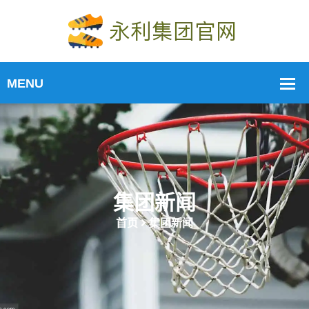
集团新闻
首页
集团新闻