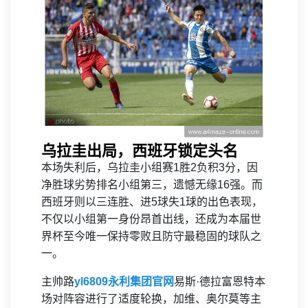
乌拉圭出局，西班牙锁定头名
本场失利后，乌拉圭小组赛1胜2负积3分，因
净胜球劣势排名小组第三，遗憾无缘16强。而
西班牙则以三连胜、进5球失1球的出色表现，
不仅以小组第一身份昂首出线，还成为本届世
界杯至今唯一保持零败且防守最稳固的球队之
一。
主帅路
yl6809永利集团官网
易斯·德拉富恩特本
场对阵容进行了适度轮换，加维、奥尔莫等主