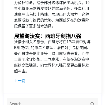
力替补待命，给予部分边缘球员出场机会。19
岁小将亚马尔首发登场并踢满全场，多次利用
速度冲击乌拉圭防线，展现出巨大潜力。这种
兼顾成绩与练兵的策略，为西班牙在淘汰赛阶
段保留了更多战术选择。
展望淘汰赛：西班牙剑指八强
凭借小组头名身份，西班牙将在1/8决赛中对阵
B组或C组的第二名球队，潜在对手包括美国、
墨西哥或哥伦比亚等。以目前状态来看，斗牛
士军团攻守均衡、士气高涨，有望在淘汰赛中
继续高歌猛进，向世界杯八强乃至更高目标发
起冲击。
上一篇