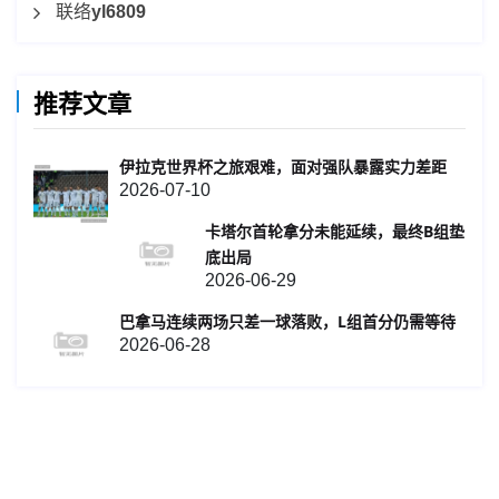
联络
yl6809
推荐文章
伊拉克世界杯之旅艰难，面对强队暴露实力差距
2026-07-10
卡塔尔首轮拿分未能延续，最终B组垫
底出局
2026-06-29
巴拿马连续两场只差一球落败，L组首分仍需等待
2026-06-28