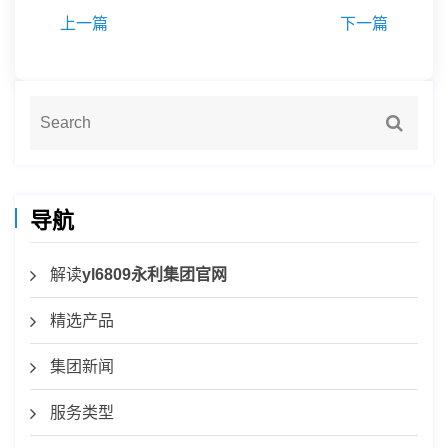
上一篇
下一篇
导航
解读
yl6809永利集团官网
精选产品
集团新闻
服务类型