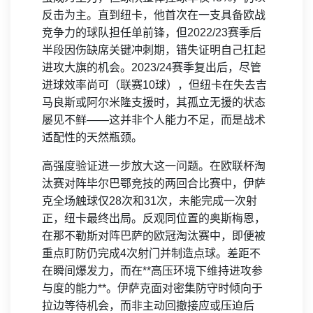
反击为主。直到纽卡，他首次在一支具备欧战
竞争力的球队担任单前锋，但2022/23赛季后
半段因伤缺席关键冲刺期，错失证明自己扛起
进攻大旗的机会。2023/24赛季复出后，尽管
进球效率尚可（联赛10球），但纽卡在失去吉
马良斯或阿尔米隆支援时，其孤立无援的状态
屡见不鲜——这并非个人能力不足，而是战术
适配性的天然瓶颈。
高强度验证进一步放大这一问题。在欧联杯淘
汰赛对阵毕尔巴鄂竞技的两回合比赛中，伊萨
克全场触球仅28次和31次，未能完成一次射
正，纽卡最终出局。反观同位置的奥斯梅恩，
在那不勒斯对阵巴萨的欧冠淘汰赛中，即便被
重点盯防仍完成4次射门并制造点球。差距不
在瞬间爆发力，而在**高压环境下维持进攻参
与度的能力**。伊萨克面对密集防守时倾向于
拉边等待机会，而非主动回撤接应或压迫后