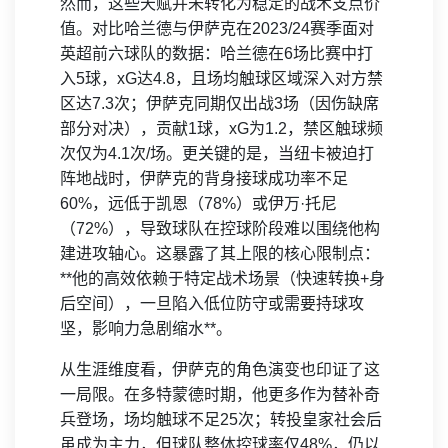
然而，这些天赋并未转化为稳定的战术支点价
值。对比哈兰德与伊萨克在2023/24赛季面对
英超前六球队的数据：哈兰德在6场比赛中打
入5球，xG达4.8，且场均触球区域深入对方禁
区达7.3次；伊萨克同期仅出战3场（因伤缺席
部分对决），贡献1球，xG为1.2，禁区触球频
次仅为4.1次/场。更关键的是，当纽卡被迫打
阵地战时，伊萨克的背身接球成功率不足
60%，远低于凯恩（78%）或伊万·托尼
（72%），导致球队在控球阶段难以围绕他构
建进攻轴心。这暴露了其上限的核心限制点：
**他的高效依赖于特定战术场景（快速转换+身
后空间），一旦陷入低位防守或需要持球攻
坚，影响力急剧缩水**。
从生涯维度看，伊萨克的角色演变也印证了这
一局限。在多特蒙德时期，他更多作为替补奇
兵登场，场均触球不足25次；转投皇家社会后
虽成为主力，但球队整体控球率仅48%，仍以