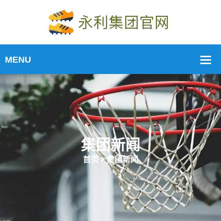
集团新闻
首页
集团新闻