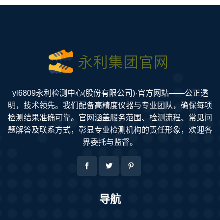
yl6809永利检测中心(股份有限公司)·官方网站——公正透
明，技术领先。我们配备高精度仪器与专业团队，确保每项
检测结果准确可靠。官网涵盖服务范围、检测流程、常见问
题解答及联系方式，彰显专业检测机构的责任形象，欢迎各
界委托与监督。
导航