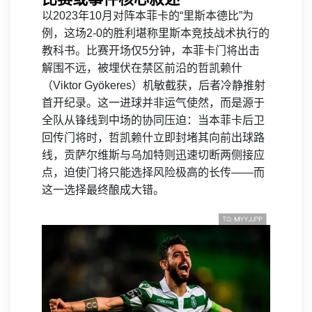
以2023年10月对阵本菲卡的“里斯本德比”为
例，这场2-0的胜利堪称里斯本竞技战术执行的
教科书。比赛开场仅5分钟，本菲卡门将出击
解围不远，被埋伏在禁区前沿的哲凯赖什
（Viktor Gyökeres）机敏截获，后者冷静推射
首开纪录。这一进球并非运气使然，而是源于
全队从锋线到中场的协同压迫：当本菲卡后卫
回传门将时，哲凯赖什立即封堵其向前出球路
线，贡萨尔维斯与乌加特则迅速切断两侧接应
点，迫使门将只能选择风险极高的长传——而
这一选择最终酿成大错。