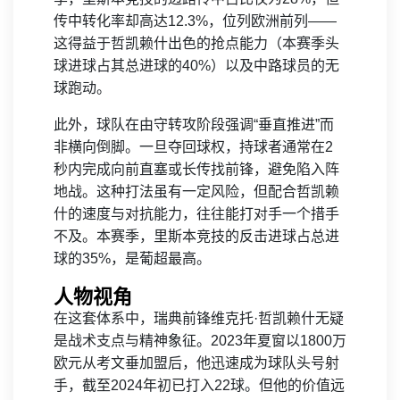
传中转化率却高达12.3%，位列欧洲前列——
这得益于哲凯赖什出色的抢点能力（本赛季头
球进球占其总进球的40%）以及中路球员的无
球跑动。
此外，球队在由守转攻阶段强调“垂直推进”而
非横向倒脚。一旦夺回球权，持球者通常在2
秒内完成向前直塞或长传找前锋，避免陷入阵
地战。这种打法虽有一定风险，但配合哲凯赖
什的速度与对抗能力，往往能打对手一个措手
不及。本赛季，里斯本竞技的反击进球占总进
球的35%，是葡超最高。
人物视角
在这套体系中，瑞典前锋维克托·哲凯赖什无疑
是战术支点与精神象征。2023年夏窗以1800万
欧元从考文垂加盟后，他迅速成为球队头号射
手，截至2024年初已打入22球。但他的价值远