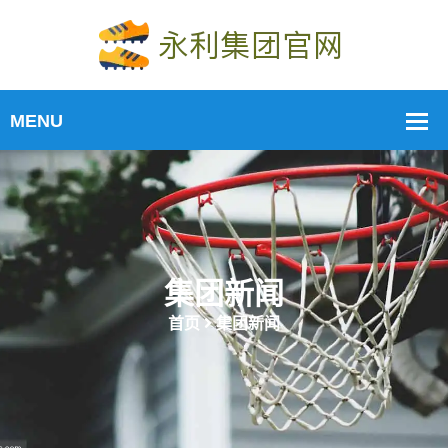
集团新闻
首页
集团新闻