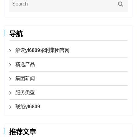
导航
解读
yl6809永利集团官网
精选产品
集团新闻
服务类型
联络
yl6809
推荐文章