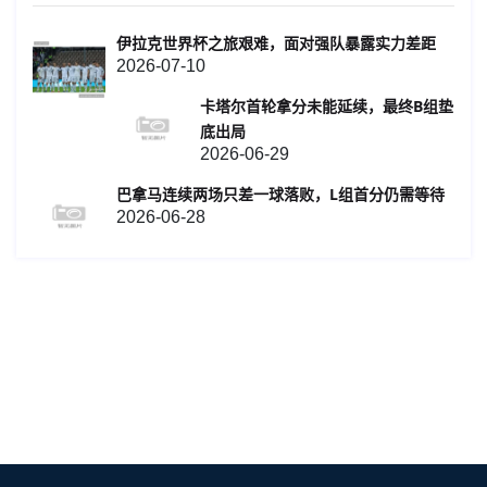
伊拉克世界杯之旅艰难，面对强队暴露实力差距
2026-07-10
卡塔尔首轮拿分未能延续，最终B组垫
底出局
2026-06-29
巴拿马连续两场只差一球落败，L组首分仍需等待
2026-06-28