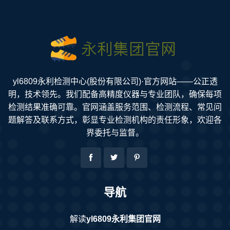
yl6809永利检测中心(股份有限公司)·官方网站——公正透
明，技术领先。我们配备高精度仪器与专业团队，确保每项
检测结果准确可靠。官网涵盖服务范围、检测流程、常见问
题解答及联系方式，彰显专业检测机构的责任形象，欢迎各
界委托与监督。
导航
解读
yl6809永利集团官网