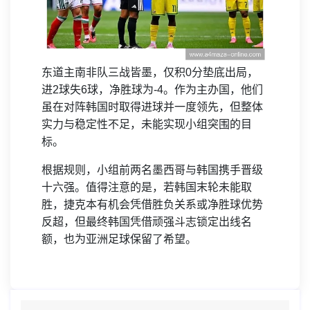
东道主南非队三战皆墨，仅积0分垫底出局，
进2球失6球，净胜球为-4。作为主办国，他们
虽在对阵韩国时取得进球并一度领先，但整体
实力与稳定性不足，未能实现小组突围的目
标。
根据规则，小组前两名墨西哥与韩国携手晋级
十六强。值得注意的是，若韩国末轮未能取
胜，捷克本有机会凭借胜负关系或净胜球优势
反超，但最终韩国凭借顽强斗志锁定出线名
额，也为亚洲足球保留了希望。