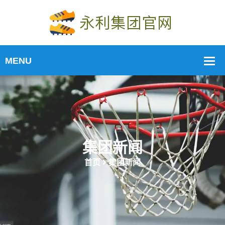
集团新闻
首页
集团新闻