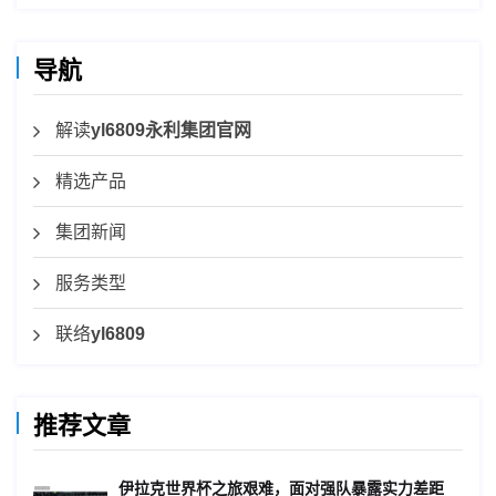
导航
解读
yl6809永利集团官网
精选产品
集团新闻
服务类型
联络
yl6809
推荐文章
伊拉克世界杯之旅艰难，面对强队暴露实力差距