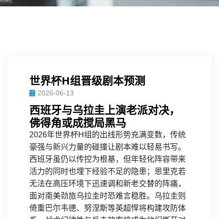
世界杯H组晋级剧本预测
2026-06-13
西班牙与乌拉圭上演老派对决，
佛得角或成搅局黑马
2026年世界杯H组的出线形势充满变数，传统
豪强与新兴力量的碰撞让剧本难以轻易书写。
西班牙虽仍以传控为根基，但年轻化阵容带来
活力的同时也埋下经验不足的隐患；恩里克若
无法在高压环境下迅速调和新老交替的阵痛，
面对南美劲旅乌拉圭时恐难言稳胜。乌拉圭则
倚重巴尔韦德、努涅斯等英超悍将构建攻防体