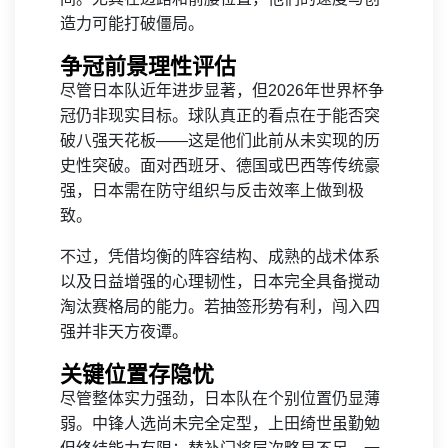
造力可能打破僵局。
争冠前景理性评估
尽管日本队近年进步显著，但2026年世界杯争
冠仍非现实目标。球队真正的看点在于能否突
破八强天花板——这是他们此前从未实现的历
史性突破。面对西班牙、德国或巴西等传统豪
强，日本需在防守组织与反击效率上做到极
致。
不过，凭借均衡的阵容结构、成熟的战术体系
以及日益增强的心理韧性，日本完全具备搅动
淘汰赛格局的能力。若抽签形势有利，闯入四
强并非天方夜谭。
关键位置存隐忧
尽管整体实力强劲，日本队在个别位置仍显薄
弱。中锋人选尚未完全定型，上田绮世虽勤勉