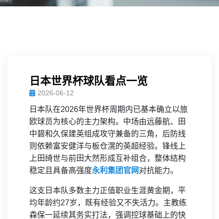
日本世界杯球队看点一览
2026-06-12
日本队在2026年世界杯周期内已基本确立以旅
欧球员为核心的主力架构。中场由远藤航、田
中碧和久保建英组成攻守兼备的三角，后防线
则依赖富安健洋与板仓滉的英超经验。锋线上
上田绮世与前田大然形成互补组合，整体结构
稳定且具备高强度
永利集团官网
对抗能力。
这支日本队多数主力正值职业生涯黄金期，平
均年龄约27岁，既有经验又不失活力。主教练
森保一延续其务实打法，强调控球基础上的快