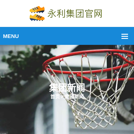
集团新闻
首页
集团新闻