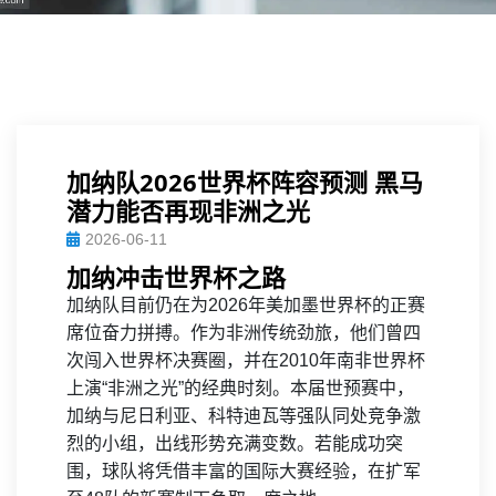
加纳队2026世界杯阵容预测 黑马
潜力能否再现非洲之光
2026-06-11
加纳冲击世界杯之路
加纳队目前仍在为2026年美加墨世界杯的正赛
席位奋力拼搏。作为非洲传统劲旅，他们曾四
次闯入世界杯决赛圈，并在2010年南非世界杯
上演“非洲之光”的经典时刻。本届世预赛中，
加纳与尼日利亚、科特迪瓦等强队同处竞争激
烈的小组，出线形势充满变数。若能成功突
围，球队将凭借丰富的国际大赛经验，在扩军