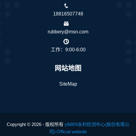
18816507748
rubbery@msn.com
工作：9:00-6:00
网站地图
SiteMap
Copyright © 2026 - 版权所有
yl6809永利检测中心(股份有限公
司)-Official website