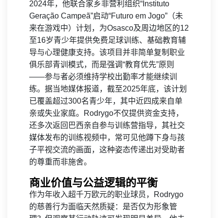
2024年，他联合家乡非营利组织“Instituto
Geração Campeã”启动“Futuro em Jogo”（未
来在游戏中）计划，为Osasco及周边地区的12
至16岁青少年提供免费足球训练、基础教育辅
导与心理健康支持。该项目并非简单复制职业
俱乐部青训模式，而是强调“教育优先”原则
——参与者必须维持学校出勤率才能继续训
练。据当地媒体报道，截至2025年底，该计划
已覆盖超过300名青少年，其中近四成来自单
亲或失业家庭。Rodrygo不仅提供资金支持，
还多次返回巴西亲自参与训练营指导，其社交
媒体发布的训练视频中，常可见他蹲下身与孩
子平视交流的画面，这种姿态传递出对受助者
的尊重而非施舍。
商业价值与公益逻辑的平衡
作为年收入超千万欧元的职业球员，Rodrygo
的慈善行为面临天然质疑：是否仅为形象管