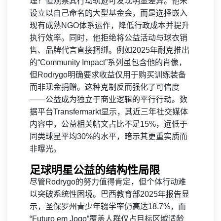
理？但观察其行动轨迹可发现明显差异。他未
设立以自己命名的大型基金会，而是选择嵌入
现有成熟NGO体系运作，降低行政成本并提升
执行效率。同时，他拒绝将公益活动与球衣销
售、品牌代言直接捆绑。例如2025年耐克推出
的“Community Impact”系列虽包含他的肖像，
但Rodrygo明确要求收益仅用于购买训练装备
而非现金捐赠。这种克制反而强化了可信度
——公益成为独立于商业逻辑的平行行动。数
据平台Transfermarkt显示，其近三年社交媒体
内容中，公益相关帖文占比不足15%，远低于
同类球星平均30%的水平，暗示其更重实质而
非曝光。
足球明星公益的结构性局限
尽管Rodrygo的努力值得肯定，但个体行动难
以突破系统性困境。巴西教育部2025年报告显
示，圣保罗州青少年辍学率仍高达18.7%，而
“Futuro em Jogo”覆盖人群仅占目标区域适龄