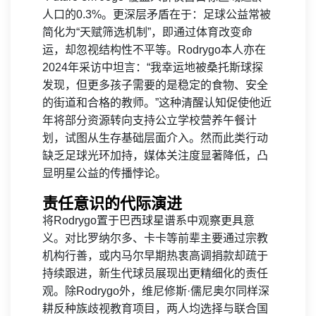
人口的0.3%。更深层矛盾在于：足球公益常被
简化为“天赋筛选机制”，即通过体育改变命
运，却忽视结构性不平等。Rodrygo本人亦在
2024年采访中坦言：“我幸运地被桑托斯球探
发现，但更多孩子需要的是稳定的食物、安全
的街道和合格的教师。”这种清醒认知促使他近
年将部分资源转向支持公立学校营养午餐计
划，试图从生存基础层面介入。然而此类行动
缺乏足球光环加持，媒体关注度显著降低，凸
显明星公益的传播悖论。
责任意识的代际演进
将Rodrygo置于巴西球星谱系中观察更具意
义。对比罗纳尔多、卡卡等前辈主要通过宗教
机构行善，或内马尔早期热衷高调捐款却疏于
持续跟进，新生代球员展现出更精细化的责任
观。除Rodrygo外，维尼修斯·儒尼奥尔同样深
耕反种族歧视教育项目，两人均选择与联合国