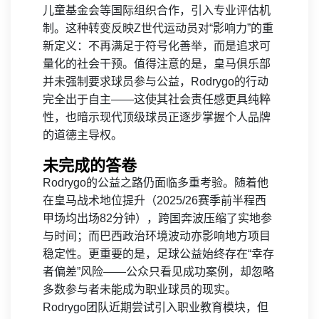
儿童基金会等国际组织合作，引入专业评估机
制。这种转变反映Z世代运动员对“影响力”的重
新定义：不再满足于符号化善举，而是追求可
量化的社会干预。值得注意的是，皇马俱乐部
并未强制要求球员参与公益，Rodrygo的行动
完全出于自主——这使其社会责任感更具纯粹
性，也暗示现代顶级球员正逐步掌握个人品牌
的道德主导权。
未完成的答卷
Rodrygo的公益之路仍面临多重考验。随着他
在皇马战术地位提升（2025/26赛季前半程西
甲场均出场82分钟），跨国奔波压缩了实地参
与时间；而巴西政治环境波动亦影响地方项目
稳定性。更重要的是，足球公益始终存在“幸存
者偏差”风险——公众只看见成功案例，却忽略
多数参与者未能成为职业球员的现实。
Rodrygo团队近期尝试引入职业教育模块，但