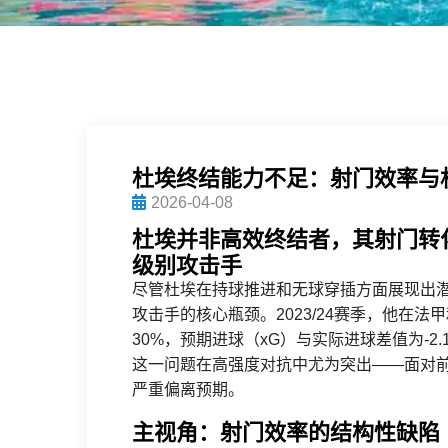
杜埃终结能力不足：射门效率与
2026-04-08
杜埃并非高效终结者，其射门转
级别攻击手
尽管杜埃在持球推进和无球穿插方面展现出
攻击手的核心瓶颈。2023/24赛季，他在
30%，预期进球（xG）与实际进球差值为-
这一问题在高强度对抗中尤为突出——面对前六
严重偏离预期。
主视角：射门效率的结构性缺陷