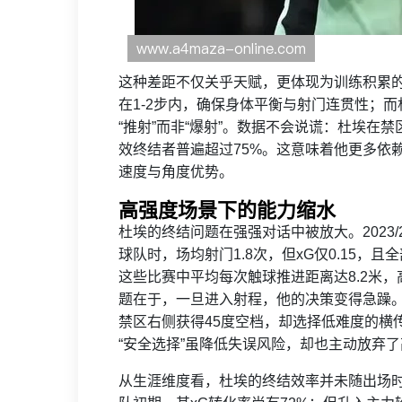
这种差距不仅关乎天赋，更体现为训练积累
在1-2步内，确保身体平衡与射门连贯性；
“推射”而非“爆射”。数据不会说谎：杜埃在
效终结者普遍超过75%。这意味着他更多依
速度与角度优势。
高强度场景下的能力缩水
杜埃的终结问题在强强对话中被放大。2023
球队时，场均射门1.8次，但xG仅0.15
这些比赛中平均每次触球推进距离达8.2米
题在于，一旦进入射程，他的决策变得急躁。
禁区右侧获得45度空档，却选择低难度的横
“安全选择”虽降低失误风险，却也主动放弃
从生涯维度看，杜埃的终结效率并未随出场时间