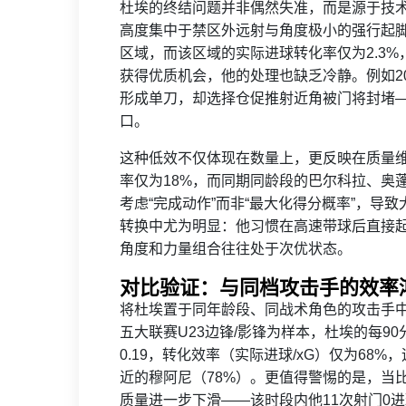
杜埃的终结问题并非偶然失准，而是源于技
高度集中于禁区外远射与角度极小的强行起脚
区域，而该区域的实际进球转化率仅为2.3%
获得优质机会，他的处理也缺乏冷静。例如20
形成单刀，却选择仓促推射近角被门将封堵
口。
这种低效不仅体现在数量上，更反映在质量维度
率仅为18%，而同期同龄段的巴尔科拉、奥
考虑“完成动作”而非“最大化得分概率”，导
转换中尤为明显：他习惯在高速带球后直接
角度和力量组合往往处于次优状态。
对比验证：与同档攻击手的效率
将杜埃置于同年龄段、同战术角色的攻击手中横
五大联赛U23边锋/影锋为样本，杜埃的每90
0.19，转化效率（实际进球/xG）仅为68
近的穆阿尼（78%）。更值得警惕的是，当
质量进一步下滑——该时段内他11次射门0进