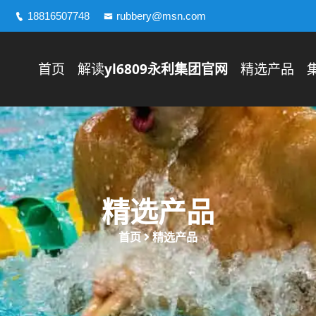
）
18816507748
rubbery@msn.com
首页
解读
yl6809永利集团官网
精选产品
精选产品
首页
精选产品