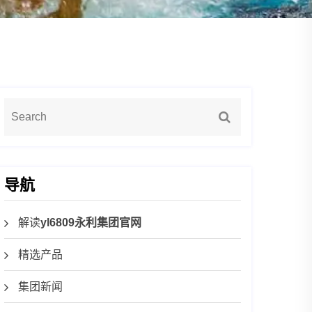
导航
解读
yl6809永利集团官网
精选产品
集团新闻