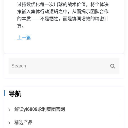
过持续优化每一次出球的战术价值，将个体决
策嵌入集体行动逻辑之中，从而揭示团队合作
的本质——不是牺牲，而是协同增效的精密计
算。
上一篇
导航
解读
yl6809永利集团官网
精选产品