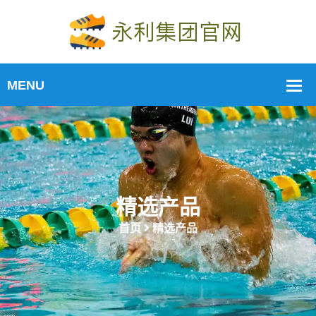
精选产品
首页
精选产品