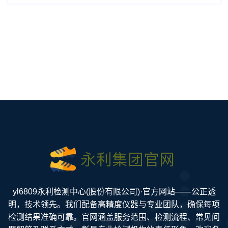
yl6809永利检测中心(股份有限公司)·官方网站——公正透
明，技术领先。我们配备高精度仪器与专业团队，确保每项
检测结果准确可靠。官网涵盖服务范围、检测流程、常见问