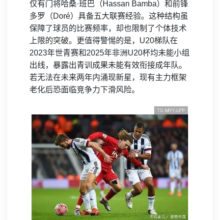
仅有门将哈桑·班巴（Hassan Bamba）和前锋
多罗（Doré）具备五大联赛经验。这种结构虽
保障了球员的比赛频率，却也限制了个体技术
上限的突破。更值得警惕的是，U20梯队在
2023年世青赛和2025年非洲U20杯均未能小组
出线，暴露出青训成果未能有效衔接成年队。
若无法在未来两年内涌现新星，现有主力框架
老化后恐面临竞争力下滑风险。