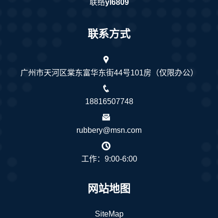
联络
yl6809
联系方式
广州市天河区棠东富华东街44号101房（仅限办公）
18816507748
rubbery@msn.com
工作：9:00-6:00
网站地图
SiteMap