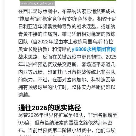
在西非足球版图中，布基纳法索已悄然完成从
“搅局者”到“稳定竞争者”的角色转变。相较于尼
日利亚近年频繁换帅导致的战术混乱，或加纳
青黄不接的阵痛期，雄马凭借相对稳定的教练
团队（自2022年起由本土教练马里乌斯·特拉
奥雷长期执教）和清晰的
yl6809永利集团官网
战术思路，反而在关键战役中更具韧性。2025
年非洲杯预选赛双杀突尼斯、客场逼平赤道几
内亚等战绩，印证其已具备挑战传统北非强队
的能力。不过，在面对塞内加尔、科特迪瓦等
拥有顶级球星的队伍时，整体实力差距仍难以
逾越。
通往2026的现实路径
尽管2026年世界杯扩军至48队，非洲名额增至
9.5席，但布基纳法索的晋级之路依然荆棘密
布。当前世预赛第二阶段小组赛中，他们与埃