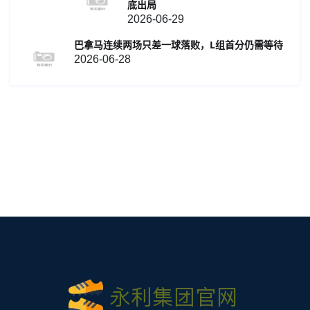
底出局
2026-06-29
巴拿马连续两场只差一球落败，L组首分仍需等待
2026-06-28