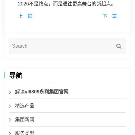
2026不是终点，而是通往更高舞台的新起点。
上一篇
下一篇
导航
解读
yl6809永利集团官网
精选产品
集团新闻
服务类型