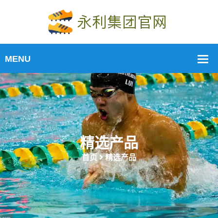
精选产品
首页
精选产品