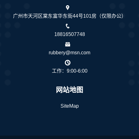
广州市天河区棠东富华东街44号101房（仅限办公）
18816507748
rubbery@msn.com
工作：9:00-6:00
网站地图
SiteMap