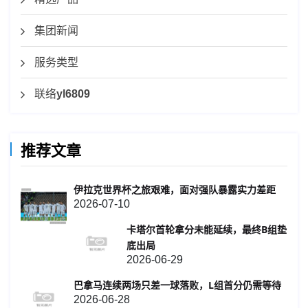
集团新闻
服务类型
联络
yl6809
推荐文章
伊拉克世界杯之旅艰难，面对强队暴露实力差距
2026-07-10
卡塔尔首轮拿分未能延续，最终B组垫
底出局
2026-06-29
巴拿马连续两场只差一球落败，L组首分仍需等待
2026-06-28