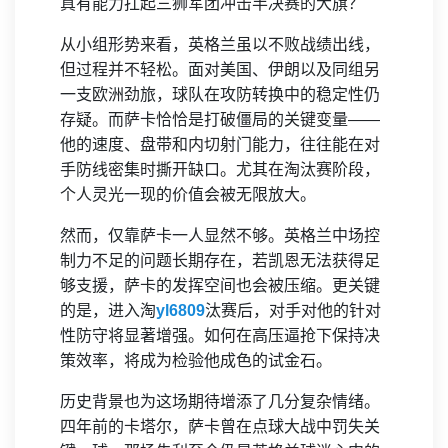
真有能力扛起三狮军团冲击半决赛的大旗？
从小组形势来看，英格兰虽以不败战绩出线，
但过程并不轻松。面对美国、伊朗以及同组另
一支欧洲劲旅，球队在攻防转换中的稳定性仍
存疑。而萨卡恰恰是打破僵局的关键变量——
他的速度、盘带和内切射门能力，往往能在对
手防线密集时撕开缺口。尤其在淘汰赛阶段，
个人灵光一现的价值会被无限放大。
然而，仅靠萨卡一人显然不够。英格兰中场控
制力不足的问题长期存在，若凯恩无法获得足
够支援，萨卡的发挥空间也会被压缩。更关键
的是，进入淘
yl6809
汰赛后，对手对他的针对
性防守将显著增强。如何在高压逼抢下保持决
策效率，将成为检验他成色的试金石。
历史背景也为这场期待增添了几分复杂情绪。
四年前的卡塔尔，萨卡曾在点球大战中罚失关