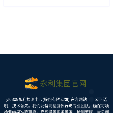
yl6809永利检测中心(股份有限公司)·官方网站——公正透
明，技术领先。我们配备高精度仪器与专业团队，确保每项
检测结果准确可靠。官网涵盖服务范围、检测流程、常见问