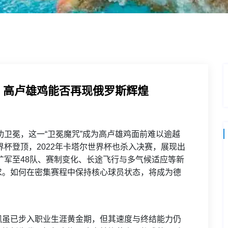
析 高卢雄鸡能否再现俄罗斯辉煌
功卫冕，这一“卫冕魔咒”成为高卢雄鸡面前难以逾越
界杯登顶，2022年卡塔尔世界杯也杀入决赛，展现出
杯扩军至48队、赛制变化、长途飞行与多气候适应等新
求。如何在密集赛程中保持核心球员状态，将成为德
佩虽已步入职业生涯黄金期，但其速度与终结能力仍