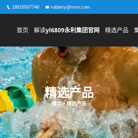
）
18816507748
rubbery@msn.com
首页
解读
yl6809永利集团官网
精选产品
精选产品
首页
精选产品