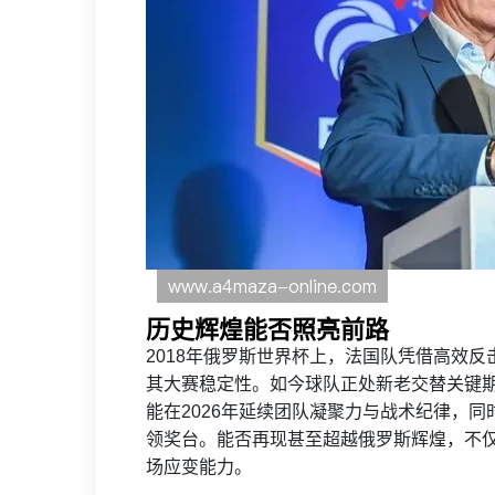
历史辉煌能否照亮前路
2018年俄罗斯世界杯上，法国队凭借高效反
其大赛稳定性。如今球队正处新老交替关键
能在2026年延续团队凝聚力与战术纪律，
领奖台。能否再现甚至超越俄罗斯辉煌，不
场应变能力。