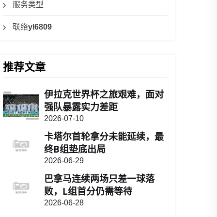
服务类型
联络
yl6809
推荐文章
伊拉克世界杯之旅艰难，面对
强队暴露实力差距
2026-07-10
卡塔尔首轮拿分未能延续，最
终B组垫底出局
2026-06-29
巴拿马连续两场只差一球落
败，L组首分仍需等待
2026-06-28