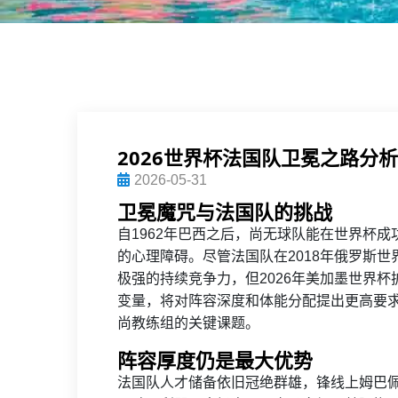
2026世界杯法国队卫冕之路分
2026-05-31
卫冕魔咒与法国队的挑战
自1962年巴西之后，尚无球队能在世界杯成
的心理障碍。尽管法国队在2018年俄罗斯世
极强的持续竞争力，但2026年美加墨世界
变量，将对阵容深度和体能分配提出更高要
尚教练组的关键课题。
阵容厚度仍是最大优势
法国队人才储备依旧冠绝群雄，锋线上姆巴