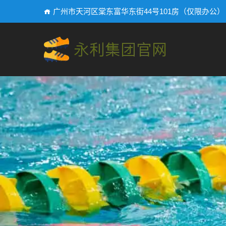
广州市天河区棠东富华东街44号101房（仅限办公